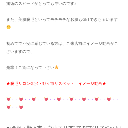
施術のスピードがとっても早いのです♪
また、美肌脱毛といってモチモチなお肌もGETできちゃいます
初めてで不安に感じている方は、ご来店前にイメージ動画がご
ざいますので、
是非！ご覧になって下さい
★脱毛サロン金沢・野々市リズベット イメージ動画★
・・
・・
・・
・・
・・
・・
・・
・・
・・
・・
〜金沢・野々市・白山エリアLIZ BET(リズベット)