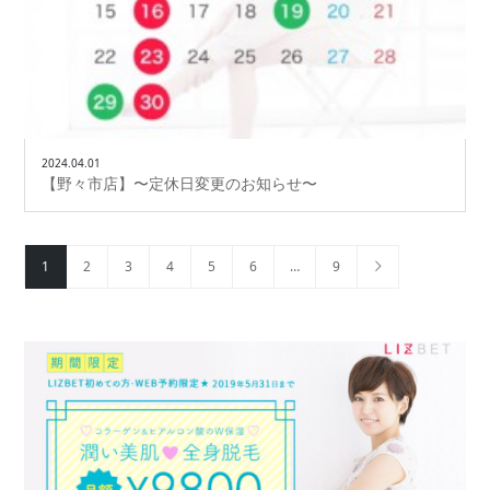
2024.04.01
【野々市店】〜定休日変更のお知らせ〜
1
2
3
4
5
6
…
9