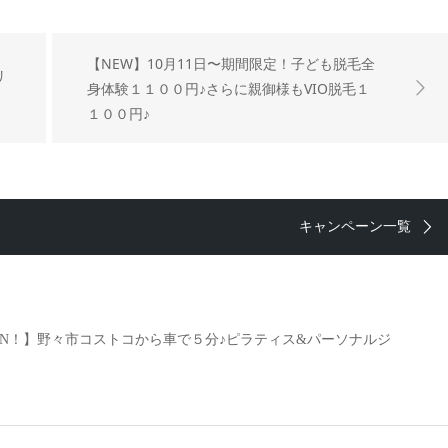
【NEW】10月11日〜期間限定！子ども脱毛全
リ
身体験１１００円♪さらに親御様もVIO脱毛１
１００円♪
キャンペーン一覧
PEN！】野々市コストコから車で５分♪ピラティス&パーソナルジ