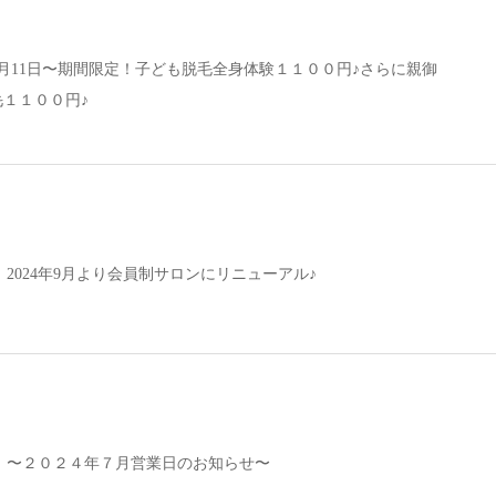
0月11日〜期間限定！子ども脱毛全身体験１１００円♪さらに親御
毛１１００円♪
2024年9月より会員制サロンにリニューアル♪
】〜２０２４年７月営業日のお知らせ〜