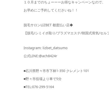
１０月までのちょーーーお得なキャンペーンなので、
お早めにご予約してくださいね！！
脱毛サロンLIZBET 都度払い店◆
【脱毛/シミイボ取り/プラズマエステ/韓国式骨気/セル
Instagram: lizbet_datsumo
公式LINE:@ach8424r
■石川県野々市市下林1-350 クレメント101
■野々市役場より車で5分
■TEL:076-299-5164