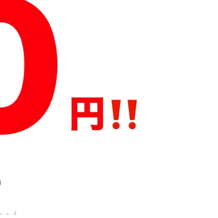
)
、。』